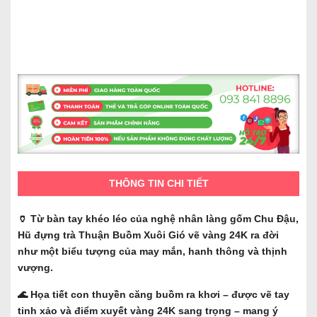
THÔNG TIN CHI TIẾT
🏺 Từ bàn tay khéo léo của nghệ nhân làng gốm Chu Đậu,
Hũ đựng trà Thuận Buồm Xuôi Gió vẽ vàng 24K ra đời
như một biểu tượng của may mắn, hanh thông và thịnh
vượng.
🌊 Họa tiết con thuyền căng buồm ra khơi – được vẽ tay
tinh xảo và điểm xuyết vàng 24K sang trọng – mang ý