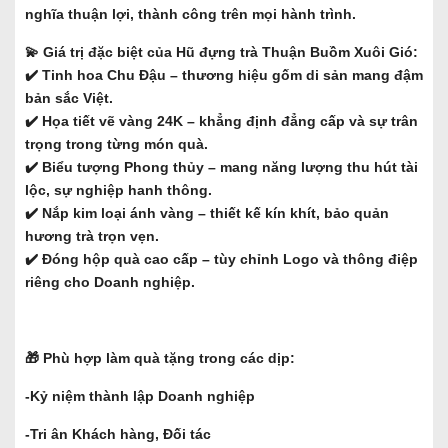
nghĩa thuận lợi, thành công trên mọi hành trình.
💫 Giá trị đặc biệt của Hũ đựng trà Thuận Buồm Xuôi Gió:
✔️ Tinh hoa Chu Đậu – thương hiệu gốm di sản mang đậm
bản sắc Việt.
✔️ Họa tiết vẽ vàng 24K – khẳng định đẳng cấp và sự trân
trọng trong từng món quà.
✔️ Biểu tượng Phong thủy – mang năng lượng thu hút tài
lộc, sự nghiệp hanh thông.
✔️ Nắp kim loại ánh vàng – thiết kế kín khít, bảo quản
hương trà trọn vẹn.
✔️ Đóng hộp quà cao cấp – tùy chỉnh Logo và thông điệp
riêng cho Doanh nghiệp.
🎁 Phù hợp làm quà tặng trong các dịp:
-Kỷ niệm thành lập Doanh nghiệp
-Tri ân Khách hàng, Đối tác