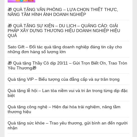
🎁 QUÀ TẶNG VĂN PHÒNG – LỰA CHỌN THIẾT THỰC,
NÂNG TẦM HÌNH ẢNH DOANH NGHIỆP
🎁 QUÀ TẶNG SỰ KIỆN – DU LỊCH – QUẢNG CÁO: GIẢI
PHÁP XÂY DỰNG THƯƠNG HIỆU DOANH NGHIỆP HIỆU
QUẢ
Sato Gift – Đối tác quà tặng doanh nghiệp đáng tin cậy cho
những đơn hàng số lượng lớn
🎁 Quà tặng Thầy Cô dịp 20/11 – Gửi Trọn Biết Ơn, Trao Tròn
Yêu Thương🎁
Quà tặng VIP – Biểu tượng của đẳng cấp và sự trân trọng
Quà tặng lễ hội – Lan tỏa niềm vui và tri ân trong từng dịp đặc
biệt
Quà tặng công nghệ – Hiện đại hóa trải nghiệm, nâng tầm
thương hiệu
Quà tặng sức khỏe – Trao yêu thương, gửi bình an đến người
nhận