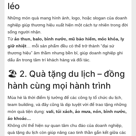
léo
Những món quà mang hình ảnh, logo, hoặc slogan của doanh
nghiệp giúp thương hiệu xuất hiện một cách tự nhiên trong đời
sống người nhận.
Từ
áo thun, balo, bình nước, mũ bảo hiểm, móc khóa, ly
giữ nhiệt
… mỗi sản phẩm đều có thể trở thành “đại sứ
thương hiệu” âm thầm nhưng bền bỉ, giúp doanh nghiệp ghi
dấu ấn trong tâm trí khách hàng và đối tác.
🏖️ 2. Quà tặng du lịch – đồng
hành cùng mọi hành trình
Mùa hè là thời điểm lý tưởng để các công ty tổ chức du lịch,
team building, và đây cũng là dịp tuyệt vời để trao tặng những
món quà tiện dụng:
vali, túi xách, áo mưa, nón, bình nước,
áo khoác…
Không chỉ thể hiện sự quan tâm chu đáo của doanh nghiệp,
quà tặng du lịch còn giúp nâng cao tinh thần gắn kết giữa các