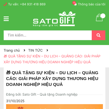
15
Tư vấn:
+84 931 418 869
Thông báo của tôi
Trang chủ
TIN TỨC
🎁 QUÀ TẶNG SỰ KIỆN – DU LỊCH – QUẢNG CÁO: GIẢI PHÁP
XÂY DỰNG THƯƠNG HIỆU DOANH NGHIỆP HIỆU QUẢ
🎁 QUÀ TẶNG SỰ KIỆN – DU LỊCH – QUẢNG
CÁO: GIẢI PHÁP XÂY DỰNG THƯƠNG HIỆU
DOANH NGHIỆP HIỆU QUẢ
Đăng bởi: Sato Gift - Quà tặng Doanh nghiệp
31/10/2025