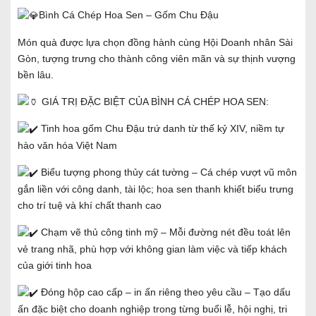
Bình Cá Chép Hoa Sen – Gốm Chu Đậu
Món quà được lựa chọn đồng hành cùng Hội Doanh nhân Sài
Gòn, tượng trưng cho thành công viên mãn và sự thịnh vượng
bền lâu.
GIÁ TRỊ ĐẶC BIỆT CỦA BÌNH CÁ CHÉP HOA SEN:
Tinh hoa gốm Chu Đậu trứ danh từ thế kỷ XIV, niềm tự
hào văn hóa Việt Nam
Biểu tượng phong thủy cát tường – Cá chép vượt vũ môn
gắn liền với công danh, tài lộc; hoa sen thanh khiết biểu trưng
cho trí tuệ và khí chất thanh cao
Chạm vẽ thủ công tinh mỹ – Mỗi đường nét đều toát lên
vẻ trang nhã, phù hợp với không gian làm việc và tiếp khách
của giới tinh hoa
Đóng hộp cao cấp – in ấn riêng theo yêu cầu – Tạo dấu
ấn đặc biệt cho doanh nghiệp trong từng buổi lễ, hội nghị, tri