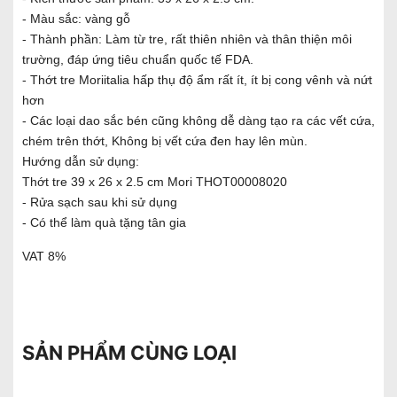
- Màu sắc: vàng gỗ
- Thành phần: Làm từ tre, rất thiên nhiên và thân thiện môi
trường, đáp ứng tiêu chuẩn quốc tế FDA.
- Thớt tre Moriitalia hấp thụ độ ẩm rất ít, ít bị cong vênh và nứt
hơn
- Các loại dao sắc bén cũng không dễ dàng tạo ra các vết cứa,
chém trên thớt, Không bị vết cứa đen hay lên mùn.
Hướng dẫn sử dụng:
Thớt tre 39 x 26 x 2.5 cm Mori THOT00008020
- Rửa sạch sau khi sử dụng
- Có thể làm quà tặng tân gia
VAT 8%
SẢN PHẨM CÙNG LOẠI