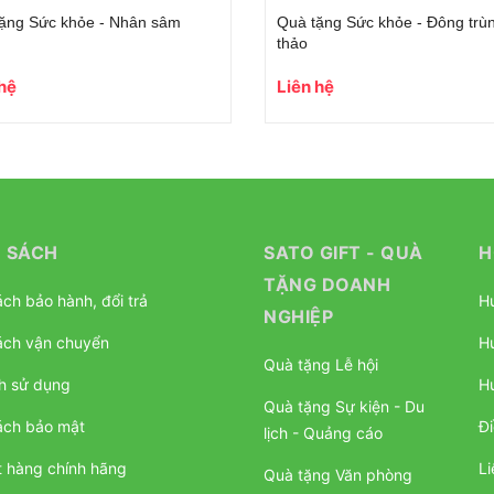
ặng Sức khỏe - Nhân sâm
Quà tặng Sức khỏe - Đông trù
thảo
 hệ
Liên hệ
 SÁCH
SATO GIFT - QUÀ
H
TẶNG DOANH
ch bảo hành, đổi trả
H
NGHIỆP
ách vận chuyển
H
Quà tặng Lễ hội
h sử dụng
H
Quà tặng Sự kiện - Du
ách bảo mật
Đi
lịch - Quảng cáo
 hàng chính hãng
Li
Quà tặng Văn phòng