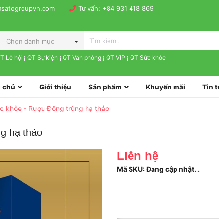
@satogroupvn.com
Tư vấn:
+84 931 418 869
Chọn danh mục
T Lễ hội
QT Sự kiện
QT Văn phòng
QT VIP
QT Sức khỏe
 chủ
Giới thiệu
Sản phẩm
Khuyến mãi
Tin t
c khỏe - Rượu Đông trùng hạ thảo
g hạ thảo
Liên hệ
Mã SKU:
Đang cập nhật...