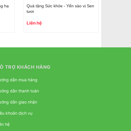
ng hạ
Quà tặng Sức khỏe - Yến sào vị Sen
tươi
Liên hệ
Ỗ TRỢ KHÁCH HÀNG
ướng dẫn mua hàng
ướng dẫn thanh toán
ướng dẫn giao nhận
ều khoản dịch vụ
ên hệ