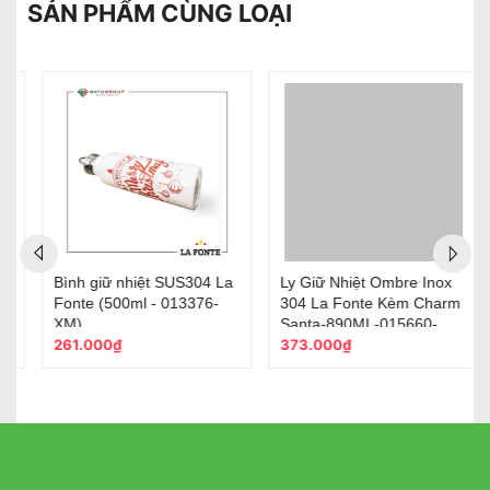
SẢN PHẨM CÙNG LOẠI
Ly Giữ Nhiệt Ombre Inox
Ly Nhựa 2 lớp La Fonte
304 La Fonte Kèm Charm
Vân Pha Lê Kèm Charm
Santa-890ML-015660-
Santa-800ML-015691
RED
373.000₫
158.000₫