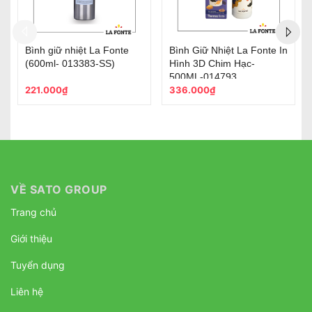
te In
Bình Nước Thể Thao La
Bình Nước Thể Thao La
Fonte Dung Tích Lớn-
Fonte Dung Tích Lớn-
2400 ML-014892
2400 ML-014892-BLU
152.000₫
152.000₫
VỀ SATO GROUP
Trang chủ
Giới thiệu
Tuyển dụng
Liên hệ