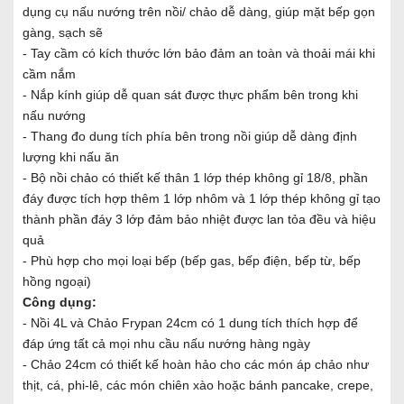
dụng cụ nấu nướng trên nồi/ chảo dễ dàng, giúp mặt bếp gọn
gàng, sạch sẽ
- Tay cầm có kích thước lớn bảo đảm an toàn và thoải mái khi
cầm nắm
- Nắp kính giúp dễ quan sát được thực phẩm bên trong khi
nấu nướng
- Thang đo dung tích phía bên trong nồi giúp dễ dàng định
lượng khi nấu ăn
- Bộ nồi chảo có thiết kế thân 1 lớp thép không gỉ 18/8, phần
đáy được tích hợp thêm 1 lớp nhôm và 1 lớp thép không gỉ tạo
thành phần đáy 3 lớp đảm bảo nhiệt được lan tỏa đều và hiệu
quả
- Phù hợp cho mọi loại bếp (bếp gas, bếp điện, bếp từ, bếp
hồng ngoại)
Công dụng:
- Nồi 4L và Chảo Frypan 24cm có 1 dung tích thích hợp để
đáp ứng tất cả mọi nhu cầu nấu nướng hàng ngày
- Chảo 24cm có thiết kế hoàn hảo cho các món áp chảo như
thịt, cá, phi-lê, các món chiên xào hoặc bánh pancake, crepe,