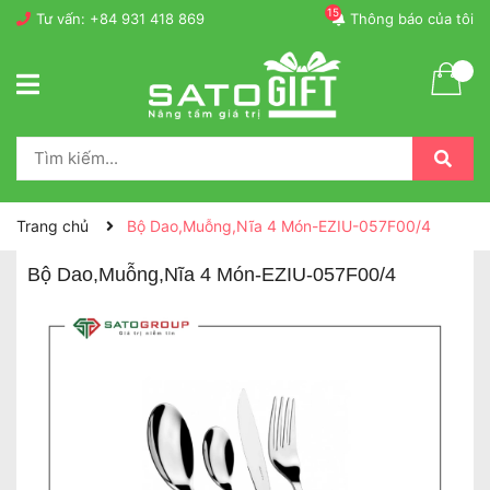
15
Tư vấn:
+84 931 418 869
Thông báo của tôi
Trang chủ
Bộ Dao,Muỗng,Nĩa 4 Món-EZIU-057F00/4
Bộ Dao,Muỗng,Nĩa 4 Món-EZIU-057F00/4