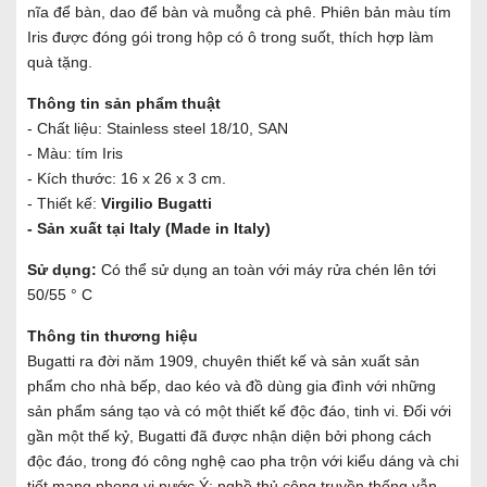
nĩa để bàn, dao để bàn và muỗng cà phê. Phiên bản màu tím
Iris được đóng gói trong hộp có ô trong suốt, thích hợp làm
quà tặng.
Thông tin sản phẩm thuật
- Chất liệu: Stainless steel 18/10, SAN
- Màu: tím Iris
- Kích thước: 16 x 26 x 3 cm.
- Thiết kế:
Virgilio Bugatti
- Sản xuất tại Italy (Made in Italy)
Sử dụng:
Có thể sử dụng an toàn với máy rửa chén lên tới
50/55 ° C
Thông tin thương hiệu
Bugatti ra đời năm 1909, chuyên thiết kế và sản xuất sản
phẩm cho nhà bếp, dao kéo và đồ dùng gia đình với những
sản phẩm sáng tạo và có một thiết kế độc đáo, tinh vi. Đối với
gần một thế kỷ, Bugatti đã được nhận diện bởi phong cách
độc đáo, trong đó công nghệ cao pha trộn với kiểu dáng và chi
tiết mang phong vị nước Ý; nghề thủ công truyền thống vẫn