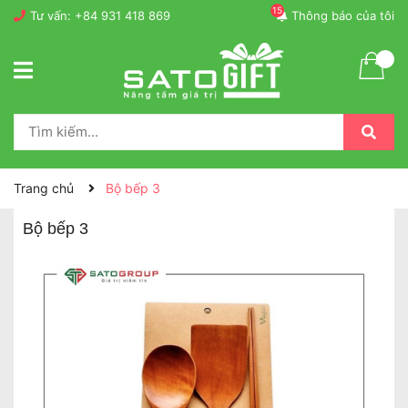
15
Tư vấn:
+84 931 418 869
Thông báo của tôi
Trang chủ
Bộ bếp 3
Bộ bếp 3