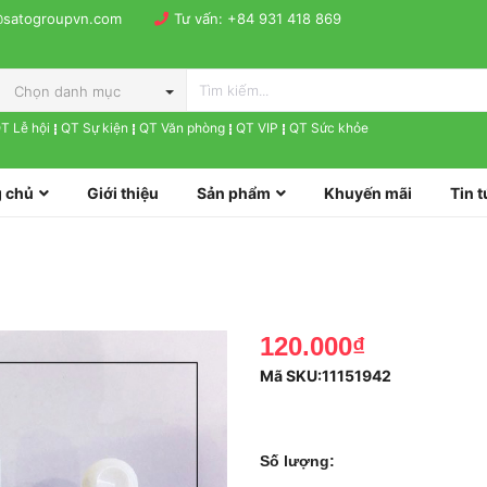
@satogroupvn.com
Tư vấn:
+84 931 418 869
Chọn danh mục
T Lễ hội
QT Sự kiện
QT Văn phòng
QT VIP
QT Sức khỏe
 chủ
Giới thiệu
Sản phẩm
Khuyến mãi
Tin t
120.000₫
Mã SKU:
11151942
Số lượng: