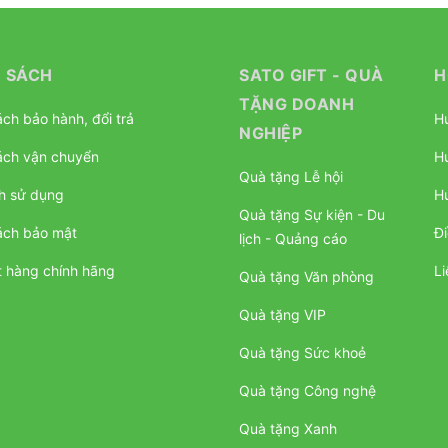
 SÁCH
SATO GIFT - QUÀ
H
TẶNG DOANH
ch bảo hành, đổi trả
H
NGHIỆP
ách vận chuyển
H
Quà tặng Lễ hội
h sử dụng
H
Quà tặng Sự kiện - Du
ách bảo mật
Đi
lịch - Quảng cáo
 hàng chính hãng
Li
Quà tặng Văn phòng
Quà tặng VIP
Quà tặng Sức khoẻ
Quà tặng Công nghệ
Quà tặng Xanh