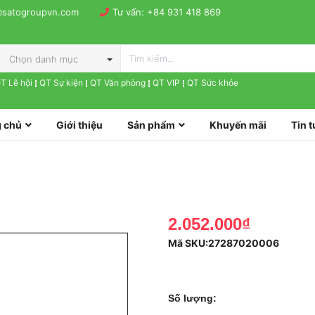
@satogroupvn.com
Tư vấn:
+84 931 418 869
Chọn danh mục
T Lễ hội
QT Sự kiện
QT Văn phòng
QT VIP
QT Sức khỏe
 chủ
Giới thiệu
Sản phẩm
Khuyến mãi
Tin t
2.052.000₫
Mã SKU:
27287020006
Số lượng: