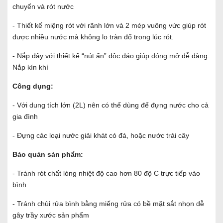
chuyển và rót nước
- Thiết kế miệng rót với rãnh lớn và 2 mép vuông vức giúp rót
được nhiều nước mà không lo tràn đổ trong lúc rót.
- Nắp đậy với thiết kế “nút ấn” độc đáo giúp đóng mở dễ dàng.
Nắp kín khí
Công dụng:
- Với dung tích lớn (2L) nên có thể dùng để đựng nước cho cả
gia đình
- Đựng các loại nước giải khát có đá, hoặc nước trái cây
Bảo quản sản phẩm:
- Tránh rót chất lỏng nhiệt độ cao hơn 80 độ C trực tiếp vào
bình
- Tránh chùi rửa bình bằng miếng rửa có bề mặt sắt nhọn dễ
gây trầy xước sản phẩm