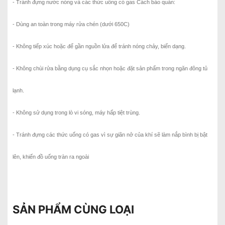
- Tránh đựng nước nóng và các thức uống có gas Cách bảo quản:
- Dùng an toàn trong máy rửa chén (dưới 650C)
- Không tiếp xúc hoặc để gần nguồn lửa để tránh nóng chảy, biến dạng.
- Không chùi rửa bằng dụng cụ sắc nhọn hoặc đặt sản phẩm trong ngăn đông tủ
lạnh.
- Không sử dụng trong lò vi sóng, máy hấp tiệt trùng.
- Tránh đựng các thức uống có gas vì sự giãn nở của khí sẽ làm nắp bình bị bật
lên, khiến đồ uống tràn ra ngoài
SẢN PHẨM CÙNG LOẠI