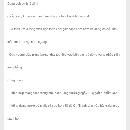
Dung tích bình: 310ml
- Nắp vặn, kín nước bảo đảm không chảy tràn khi mang đi
- Eo thon với đường viền dọc thân chai giúp việc cầm nắm dễ dàng và cố định
thân chai khi đặt nằm ngang
- Đáy vuông giúp trọng lượng chai tỏa đều vào bốn góc và đứng vững chắc trên
mặt phẳng
Công dụng:
- Thích hợp mang theo trong các hoạt động thường ngày Bí quyết & chăm sóc
- Không đựng nước có nhiệt độ cao hơn 80 độ C - Tránh chùi rửa bằng dụng cụ
sắc nhọn