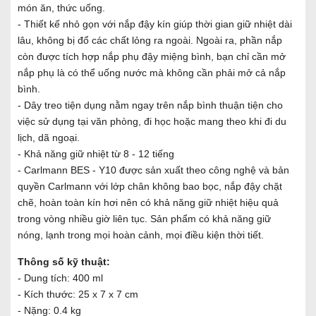
món ăn, thức uống.
- Thiết kế nhỏ gọn với nắp đậy kín giúp thời gian giữ nhiệt dài
lâu, không bị đổ các chất lỏng ra ngoài. Ngoài ra, phần nắp
còn được tích hợp nắp phụ đậy miệng bình, bạn chỉ cần mở
nắp phụ là có thể uống nước mà không cần phải mở cả nắp
bình.
- Dây treo tiện dụng nằm ngay trên nắp bình thuận tiện cho
việc sử dụng tại văn phòng, đi học hoặc mang theo khi đi du
lịch, dã ngoại.
- Khả năng giữ nhiệt từ 8 - 12 tiếng
- Carlmann BES - Y10 được sản xuất theo công nghệ và bản
quyền Carlmann với lớp chân không bao bọc, nắp đậy chặt
chẽ, hoàn toàn kín hơi nên có khả năng giữ nhiệt hiệu quả
trong vòng nhiều giờ liên tục. Sản phẩm có khả năng giữ
nóng, lạnh trong mọi hoàn cảnh, mọi điều kiện thời tiết.
Thông số kỹ thuật:
- Dung tích: 400 ml
- Kích thước: 25 x 7 x 7 cm
- Nặng: 0.4 kg