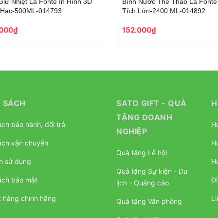
Bình Nước Thể Thao La Fonte Dung
Bình Giữ Nhiệt Phiê
Tích Lớn-2400 ML-014892-BLU
Phong Cách La Font
014762-PIN
152.000₫
277.000₫
 SÁCH
SATO GIFT - QUÀ
H
TẶNG DOANH
ch bảo hành, đổi trả
H
NGHIỆP
ách vận chuyển
H
Quà tặng Lễ hội
h sử dụng
H
Quà tặng Sự kiện - Du
ách bảo mật
Đi
lịch - Quảng cáo
 hàng chính hãng
Li
Quà tặng Văn phòng