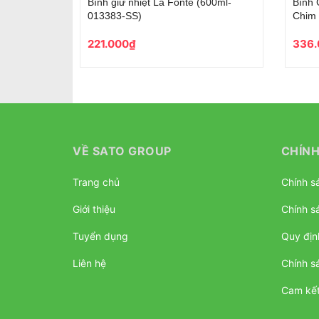
La Fonte In Hình 3D
Bình Nước Thể Thao La Fonte Dung
L-014793
Tích Lớn-2400 ML-014892
152.000₫
VỀ SATO GROUP
CHÍNH
Trang chủ
Chính sá
Giới thiệu
Chính s
Tuyển dụng
Quy địn
Liên hệ
Chính s
Cam kết