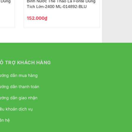
n Bản Phối Màu
Bình Giữ Nhiệt Phiên Bản Phối Màu
e 500 ML-
Phong Cách La Fonte 500 ML-
014762-GRE
277.000₫
Ỗ TRỢ KHÁCH HÀNG
ướng dẫn mua hàng
ướng dẫn thanh toán
ướng dẫn giao nhận
ều khoản dịch vụ
ên hệ