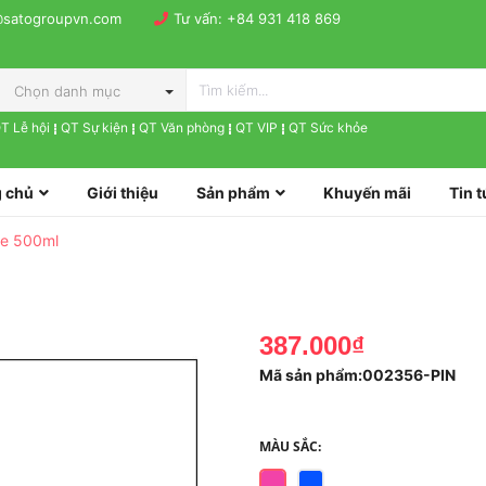
@satogroupvn.com
Tư vấn:
+84 931 418 869
Chọn danh mục
T Lễ hội
QT Sự kiện
QT Văn phòng
QT VIP
QT Sức khỏe
 chủ
Giới thiệu
Sản phẩm
Khuyến mãi
Tin t
te 500ml
387.000₫
Mã sản phẩm:
002356-PIN
MÀU SẮC: