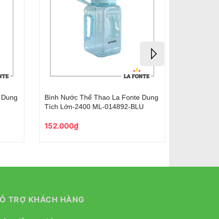
ản Phối Màu
Bình Giữ Nhiệt Phiên Bản Phối Màu
00 ML-
Phong Cách La Fonte 500 ML-
014762-GRE
277.000₫
Ỗ TRỢ KHÁCH HÀNG