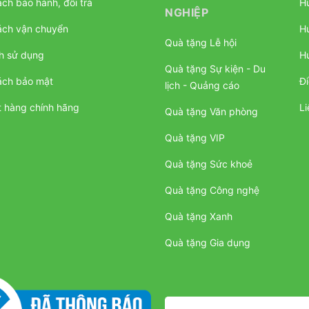
ch bảo hành, đổi trả
H
NGHIỆP
ách vận chuyển
H
Quà tặng Lễ hội
h sử dụng
H
Quà tặng Sự kiện - Du
ách bảo mật
Đi
lịch - Quảng cáo
 hàng chính hãng
Li
Quà tặng Văn phòng
Quà tặng VIP
Quà tặng Sức khoẻ
Quà tặng Công nghệ
Quà tặng Xanh
Quà tặng Gia dụng