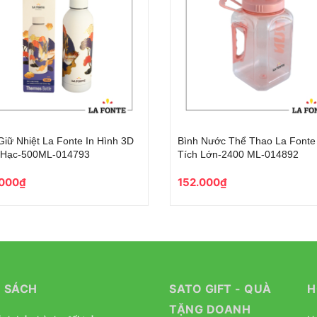
Bình Nước Thể Thao La Fonte Dung
Bình Giữ Nhiệt Phiên B
Tích Lớn-2400 ML-014892-BLU
Phong Cách La Fonte 5
014762-PIN
152.000₫
277.000₫
 SÁCH
SATO GIFT - QUÀ
H
TẶNG DOANH