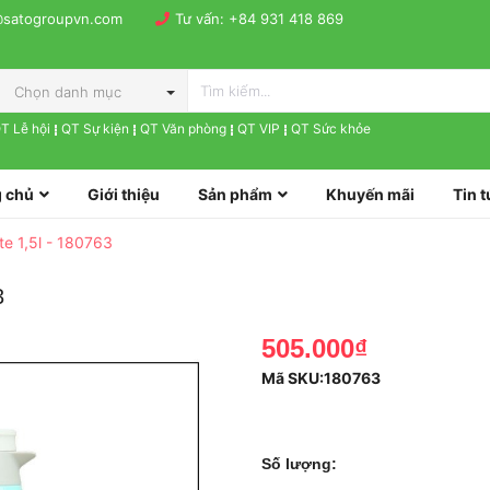
@satogroupvn.com
Tư vấn:
+84 931 418 869
Chọn danh mục
T Lễ hội
QT Sự kiện
QT Văn phòng
QT VIP
QT Sức khỏe
 chủ
Giới thiệu
Sản phẩm
Khuyến mãi
Tin t
te 1,5l - 180763
3
505.000₫
Mã SKU:
180763
Số lượng: